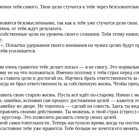
нии тебя самого. Твои цели стучатся к тебе через безсознател
ановятся безсмысленными, так как к тебе уже стучатся цели сво
ия, от тебя ждут результата.
обственные цели на уровень своего сознания. Тебя этому никогда
е.
». П
опытки удержания твоего внимания на чужих целях будут п
себя усиливается.
м очень грамотно тебе делает посыл — я не смогу. Это нормальн
изму не на что положиться. Именно поэтому у тебя страх перед 
ь ставить цели и достигай их. Научись брать ответственность за 
огда не брал ответственность за собственную жизнь. Чтобы прео
авить свою старую жизнь. Пусть всё идёт по-старому. Начни с м
, ошибки, вспомни сам процесс достижения целей — кажется эт
амейку во дворе. Не торопись — сделай на совесть. Здесь ты вид
правлять своими действиями. Ты можешь, и твой страх (стресс) о
кругозор. Это позволить расшить спектр своих целей.
ной самостоятельности. Теперь наступило время, когда ты посто
 состояние тебе уже нравится. Тебе больше не хочется его менять.