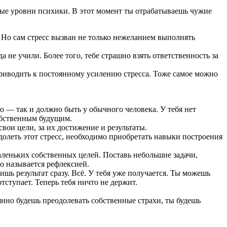
ьные уровни психики. В этот момент ты отрабатываешь чужие
и. Но сам стресс вызван не только нежеланием выполнять
 не учили. Более того, тебе страшно взять ответственность за
риводить к постоянному усилению стресса. Тоже самое можно
о — так и должно быть у обычного человека. У тебя нет
собственным будущим.
свои цели, за их достижение и результаты.
долеть этот стресс, необходимо приобретать навыки построения
аленьких собственных целей. Поставь небольшие задачи,
о называется рефлексией.
ишь результат сразу. Всё. У тебя уже получается. Ты можешь
тступает. Теперь тебя ничто не держит.
янно будешь преодолевать собственные страхи, ты будешь