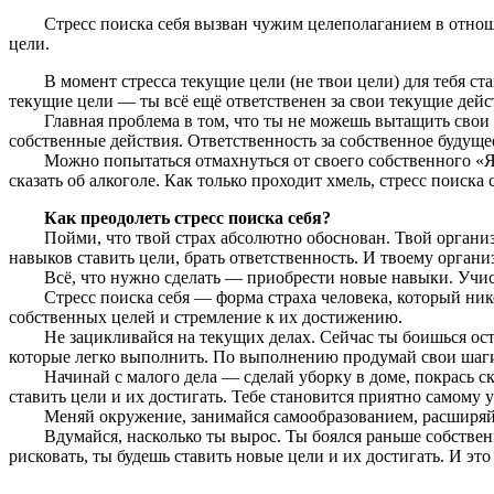
.
Стресс поиска себя вызван чужим целеполаганием в отноше
цели.
.
В момент стресса текущие цели (не твои цели) для тебя ст
текущие цели — ты всё ещё ответственен за свои текущие действ
.
Главная проблема в том, что ты не можешь вытащить свои с
собственные действия. Ответственность за собственное будуще
.
Можно попытаться отмахнуться от своего собственного «Я
сказать об алкоголе. Как только проходит хмель, стресс поиска 
.
Как преодолеть стресс поиска себя?
.
Пойми, что твой страх абсолютно обоснован. Твой организ
навыков ставить цели, брать ответственность. И твоему орган
.
Всё, что нужно сделать — приобрести новые навыки. У
чис
.
Стресс поиска себя — форма страха человека
, который ник
собственных целей и стремление к их достижению.
.
Не зацикливайся на текущих делах. Сейчас ты боишься ост
которые легко выполнить. По выполнению продумай свои шаги
.
Начинай с малого дела — сделай уборку в доме, покрась ск
ставить цели и их достигать. Тебе становится приятно самому у
.
Меняй окружение, занимайся самообразованием, расширяй 
.
Вдумайся, насколько ты вырос. Ты боялся раньше собствен
рисковать, ты будешь ставить новые цели и их достигать. И это